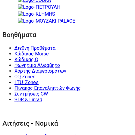
Βοηθήματα
Διεθνή Προθέματα
Κώδικας Morse
Κώδικας Q
Φωνητικό Αλφάβητο
Χάρτης Διαμερισμάτων
CQ Zones
I.T.U. Zones
Πίνακας Επαναληπτών Φωνής
Συντμήσεις CW
SDR & Linrad
Αιτήσεις - Νομικά