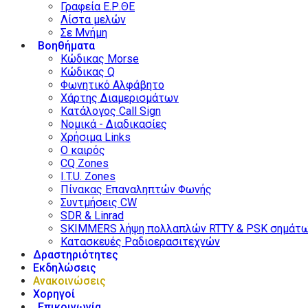
Γραφεία Ε.Ρ.ΘΕ
Λίστα μελών
Σε Μνήμη
Βοηθήματα
Κώδικας Morse
Κώδικας Q
Φωνητικό Αλφάβητο
Χάρτης Διαμερισμάτων
Κατάλογος Call Sign
Νομικά - Διαδικασίες
Χρήσιμα Links
Ο καιρός
CQ Zones
I.T.U. Zones
Πίνακας Επαναληπτών Φωνής
Συντμήσεις CW
SDR & Linrad
SKIMMERS λήψη πολλαπλών RTTY & PSK σημάτ
Κατασκευές Ραδιοερασιτεχνών
Δραστηριότητες
Εκδηλώσεις
Ανακοινώσεις
Χορηγοί
Επικοινωνία