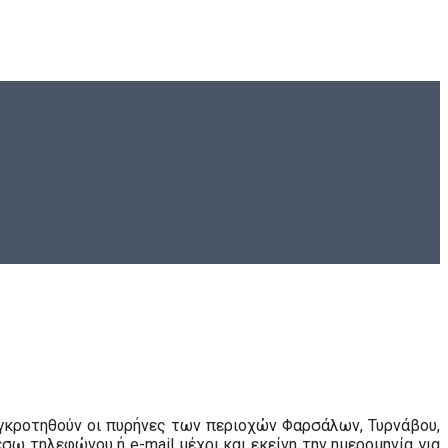
υγκροτηθούν οι πυρήνες των περιοχών Φαρσάλων, Τυρνάβου,
ω τηλεφώνου ή e-mail μέχρι και εκείνη την ημερομηνία για