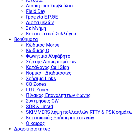
Ιστορία
Διοικητικό Συμβούλιο
Field Day
Γραφεία Ε.Ρ.ΘΕ
Λίστα μελών
Σε Μνήμη
Καταστατικό Συλλόγου
Βοηθήματα
Κώδικας Morse
Κώδικας Q
Φωνητικό Αλφάβητο
Χάρτης Διαμερισμάτων
Κατάλογος Call Sign
Νομικά - Διαδικασίες
Χρήσιμα Links
CQ Zones
I.T.U. Zones
Πίνακας Επαναληπτών Φωνής
Συντμήσεις CW
SDR & Linrad
SKIMMERS λήψη πολλαπλών RTTY & PSK σημάτ
Κατασκευές Ραδιοερασιτεχνών
Ο καιρός
Δραστηριότητες