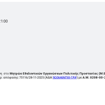
21:00
νη στο
Μητρώο Εθελοντικών Οργανώσεων Πολιτικής Προστασίας
(Μ.Ε
ρ. απόφασης
75116/28-11-2025
(ΑΔΑ:
9Ω0646ΝΠΙΘ-ΓΛΨ
) με
Α.Μ. 0208-00-