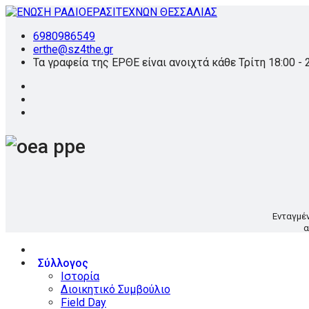
6980986549
erthe@sz4the.gr
Τα γραφεία της ΕΡΘΕ είναι ανοιχτά κάθε Τρίτη 18:00 - 
Ενταγμέ
α
Σύλλογος
Ιστορία
Διοικητικό Συμβούλιο
Field Day