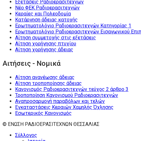
Εξετάσεις Ραδιοερασιτεχνών
Νέο ΦΕΚ Ραδιοερασιτεχνών
Κεραίες και Πολεοδομία
Κατάργηση άδειας κατοχής
Ερωτηματολόγιο Ραδιοερασιτεχνών Κατηγορίας 1
Ερωτηματολόγιο Ραδιοερασιτεχνών Εισαγωγικού Επι
Αίτηση συμμετοχής στις εξετάσεις
Αίτηση χορήγησης πτυχίου
Αίτηση χορήγησης άδειας
Αιτήσεις - Νομικά
Αίτηση ανανέωσης άδειας
Αίτηση τροποποίησης άδειας
Κανονισμός Ραδιοερασιτεχνών τεύχος 2 άρθρο 3
Τροποποίηση Κανονισμού Ραδιοερασιτεχνών
Αναπροσαρμογή παραβόλων και τελών
Εγκαταστάσεις Κεραιών Χαμηλής Όχλησης
Εσωτερικός Κανονισμός
© ΕΝΩΣΗ ΡΑΔΙΟΕΡΑΣΙΤΕΧΝΩΝ ΘΕΣΣΑΛΙΑΣ
Σύλλογος