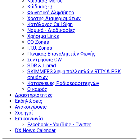
Κώδικας Morse
Κώδικας Q
Φωνητικό Αλφάβητο
Χάρτης Διαμερισμάτων
Κατάλογος Call Sign
Νομικά - Διαδικασίες
Χρήσιμα Links
CQ Zones
I.T.U. Zones
Πίνακας Επαναληπτών Φωνής
Συντμήσεις CW
SDR & Linrad
SKIMMERS λήψη πολλαπλών RTTY & PSK
σημάτων
Κατασκευές Ραδιοερασιτεχνών
Ο καιρός
Δραστηριότητες
Εκδηλώσεις
Ανακοινώσεις
Χορηγοί
Επικοινωνία
Facebook - YouTube - Twitter
DX News Calendar