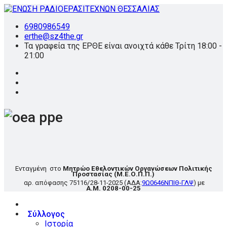
6980986549
erthe@sz4the.gr
Τα γραφεία της ΕΡΘΕ είναι ανοιχτά κάθε Τρίτη 18:00 -
21:00
Ενταγμένη στο
Μητρώο Εθελοντικών Οργανώσεων Πολιτικής
Προστασίας
(Μ.Ε.Ο.Π.Π.)
αρ. απόφασης
75116/28-11-2025
(ΑΔΑ:
9Ω0646ΝΠΙΘ-ΓΛΨ
) με
Α.Μ. 0208-00-25
Σύλλογος
Ιστορία