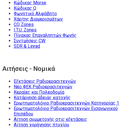
Κώδικας Morse
Κώδικας Q
Φωνητικό Αλφάβητο
Χάρτης Διαμερισμάτων
CQ Zones
I.T.U. Zones
Πίνακας Επαναληπτών Φωνής
Συντμήσεις CW
SDR & Linrad
Αιτήσεις - Νομικά
Εξετάσεις Ραδιοερασιτεχνών
Νέο ΦΕΚ Ραδιοερασιτεχνών
Κεραίες και Πολεοδομία
Κατάργηση άδειας κατοχής
Ερωτηματολόγιο Ραδιοερασιτεχνών Κατηγορίας 1
Ερωτηματολόγιο Ραδιοερασιτεχνών Εισαγωγικού
Επιπέδου
Αίτηση συμμετοχής στις εξετάσεις
Αίτηση χορήγησης πτυχίου