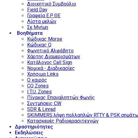
Διοικητικό Συμβούλιο
Field Day
Γραφεία Ε.Ρ.ΘΕ
Λίστα μελών
Σε Μνήμη
Βοηθήματα
Κώδικας Morse
Κώδικας Q
Φωνητικό Αλφάβητο
Χάρτης Διαμερισμάτων
Κατάλογος Call Sign
Νομικά - Διαδικασίες
Χρήσιμα Links
Ο καιρός
CQ Zones
I.T.U. Zones
Πίνακας Επαναληπτών Φωνής
Συντμήσεις CW
SDR & Linrad
SKIMMERS λήψη πολλαπλών RTTY & PSK σημάτ
Κατασκευές Ραδιοερασιτεχνών
Δραστηριότητες
Εκδηλώσεις