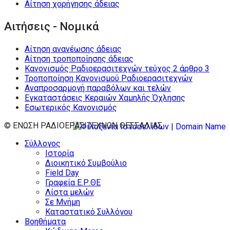
Αίτηση χορήγησης άδειας
Αιτήσεις - Νομικά
Αίτηση ανανέωσης άδειας
Αίτηση τροποποίησης άδειας
Κανονισμός Ραδιοερασιτεχνών τεύχος 2 άρθρο 3
Τροποποίηση Κανονισμού Ραδιοερασιτεχνών
Αναπροσαρμογή παραβόλων και τελών
Εγκαταστάσεις Κεραιών Χαμηλής Όχλησης
Εσωτερικός Κανονισμός
© ΕΝΩΣΗ ΡΑΔΙΟΕΡΑΣΙΤΕΧΝΩΝ ΘΕΣΣΑΛΙΑΣ
Σύλλογος
Ιστορία
Διοικητικό Συμβούλιο
Field Day
Γραφεία Ε.Ρ.ΘΕ
Λίστα μελών
Σε Μνήμη
Καταστατικό Συλλόγου
Βοηθήματα