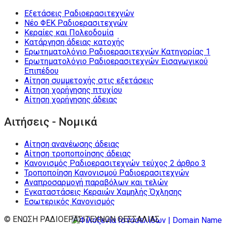
Εξετάσεις Ραδιοερασιτεχνών
Νέο ΦΕΚ Ραδιοερασιτεχνών
Κεραίες και Πολεοδομία
Κατάργηση άδειας κατοχής
Ερωτηματολόγιο Ραδιοερασιτεχνών Κατηγορίας 1
Ερωτηματολόγιο Ραδιοερασιτεχνών Εισαγωγικού
Επιπέδου
Αίτηση συμμετοχής στις εξετάσεις
Αίτηση χορήγησης πτυχίου
Αίτηση χορήγησης άδειας
Αιτήσεις - Νομικά
Αίτηση ανανέωσης άδειας
Αίτηση τροποποίησης άδειας
Κανονισμός Ραδιοερασιτεχνών τεύχος 2 άρθρο 3
Τροποποίηση Κανονισμού Ραδιοερασιτεχνών
Αναπροσαρμογή παραβόλων και τελών
Εγκαταστάσεις Κεραιών Χαμηλής Όχλησης
Εσωτερικός Κανονισμός
© ΕΝΩΣΗ ΡΑΔΙΟΕΡΑΣΙΤΕΧΝΩΝ ΘΕΣΣΑΛΙΑΣ