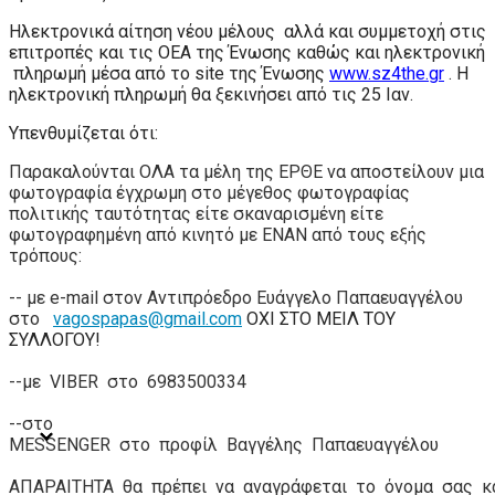
Ηλεκτρονικά αίτηση νέου μέλους αλλά και συμμετοχή στις
επιτροπές και τις ΟΕΑ της Ένωσης καθώς και ηλεκτρονική
πληρωμή μέσα από το
site
της Ένωσης
www.sz4the.gr
. Η
ηλεκτρονική πληρωμή θα ξεκινήσει από τις 25 Ιαν.
Υπενθυμίζεται ότι
:
Παρακαλούνται ΟΛΑ τα
μέλη της ΕΡΘΕ
να αποστείλουν μια
φωτογραφία έγχρωμη στο μέγεθος φωτογραφίας
πολιτικής ταυτότητας είτε σκαναρισμένη είτε
φωτογραφημένη από κινητό με ΕΝΑΝ από τους εξής
τρόπους:
-- με
e
-
mail
στον Αντιπρόεδρο Ευάγγελο Παπαευαγγέλου
στο
vagospapas
@
gmail
.
com
ΟΧΙ ΣΤΟ ΜΕΙΛ ΤΟΥ
ΣΥΛΛΟΓΟΥ!
--
με
VIBER
στο
6983500334
--
στο
MESSENGER
στο
προφίλ
Βαγγέλης
Παπαευαγγέλου
ΑΠΑΡΑΙΤΗΤΑ
θα
πρέπει
να
αναγράφεται
το
όνομα
σας
κ