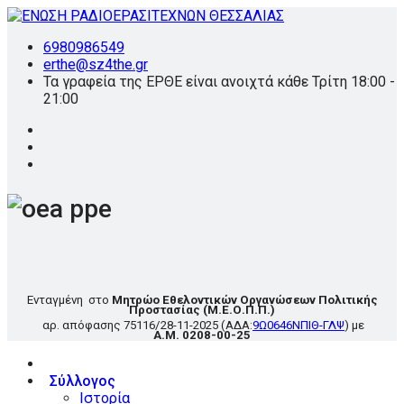
6980986549
erthe@sz4the.gr
Τα γραφεία της ΕΡΘΕ είναι ανοιχτά κάθε Τρίτη 18:00 -
21:00
Ενταγμένη στο
Μητρώο Εθελοντικών Οργανώσεων Πολιτικής
Προστασίας
(Μ.Ε.Ο.Π.Π.)
αρ. απόφασης
75116/28-11-2025
(ΑΔΑ:
9Ω0646ΝΠΙΘ-ΓΛΨ
) με
Α.Μ. 0208-00-25
Σύλλογος
Ιστορία