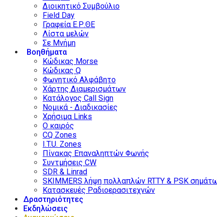
Διοικητικό Συμβούλιο
Field Day
Γραφεία Ε.Ρ.ΘΕ
Λίστα μελών
Σε Μνήμη
Βοηθήματα
Κώδικας Morse
Κώδικας Q
Φωνητικό Αλφάβητο
Χάρτης Διαμερισμάτων
Κατάλογος Call Sign
Νομικά - Διαδικασίες
Χρήσιμα Links
Ο καιρός
CQ Zones
I.T.U. Zones
Πίνακας Επαναληπτών Φωνής
Συντμήσεις CW
SDR & Linrad
SKIMMERS λήψη πολλαπλών RTTY & PSK σημάτ
Κατασκευές Ραδιοερασιτεχνών
Δραστηριότητες
Εκδηλώσεις