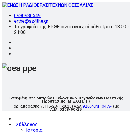
6980986549
erthe@sz4the.gr
Τα γραφεία της ΕΡΘΕ είναι ανοιχτά κάθε Τρίτη 18:00 -
21:00
Ενταγμένη στο
Μητρώο Εθελοντικών Οργανώσεων Πολιτικής
Προστασίας
(Μ.Ε.Ο.Π.Π.)
αρ. απόφασης
75116/28-11-2025
(ΑΔΑ:
9Ω0646ΝΠΙΘ-ΓΛΨ
) με
Α.Μ. 0208-00-25
Σύλλογος
Ιστορία