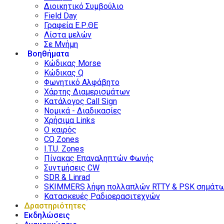
Διοικητικό Συμβούλιο
Field Day
Γραφεία Ε.Ρ.ΘΕ
Λίστα μελών
Σε Μνήμη
Βοηθήματα
Κώδικας Morse
Κώδικας Q
Φωνητικό Αλφάβητο
Χάρτης Διαμερισμάτων
Κατάλογος Call Sign
Νομικά - Διαδικασίες
Χρήσιμα Links
Ο καιρός
CQ Zones
I.T.U. Zones
Πίνακας Επαναληπτών Φωνής
Συντμήσεις CW
SDR & Linrad
SKIMMERS λήψη πολλαπλών RTTY & PSK σημάτ
Κατασκευές Ραδιοερασιτεχνών
Δραστηριότητες
Εκδηλώσεις