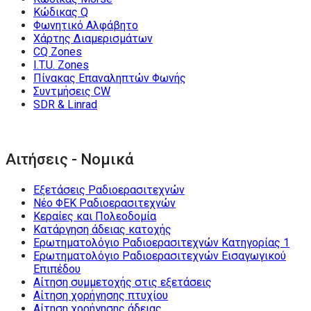
Κώδικας Q
Φωνητικό Αλφάβητο
Χάρτης Διαμερισμάτων
CQ Zones
I.T.U. Zones
Πίνακας Επαναληπτών Φωνής
Συντμήσεις CW
SDR & Linrad
Αιτήσεις - Νομικά
Εξετάσεις Ραδιοερασιτεχνών
Νέο ΦΕΚ Ραδιοερασιτεχνών
Κεραίες και Πολεοδομία
Κατάργηση άδειας κατοχής
Ερωτηματολόγιο Ραδιοερασιτεχνών Κατηγορίας 1
Ερωτηματολόγιο Ραδιοερασιτεχνών Εισαγωγικού
Επιπέδου
Αίτηση συμμετοχής στις εξετάσεις
Αίτηση χορήγησης πτυχίου
Αίτηση χορήγησης άδειας