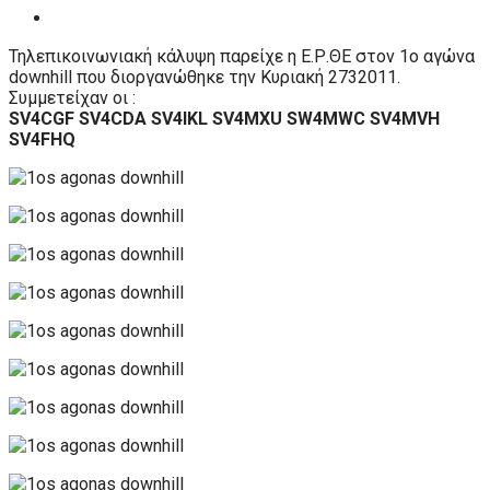
Τηλεπικοινωνιακή κάλυψη παρείχε η Ε.Ρ.ΘΕ στον 1ο αγώνα
downhill που διοργανώθηκε την Κυριακή 2732011.
Συμμετείχαν οι :
SV4CGF SV4CDA SV4IKL SV4MXU SW4MWC SV4MVH
SV4FHQ