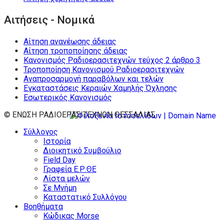
Αιτήσεις - Νομικά
Αίτηση ανανέωσης άδειας
Αίτηση τροποποίησης άδειας
Κανονισμός Ραδιοερασιτεχνών τεύχος 2 άρθρο 3
Τροποποίηση Κανονισμού Ραδιοερασιτεχνών
Αναπροσαρμογή παραβόλων και τελών
Εγκαταστάσεις Κεραιών Χαμηλής Όχλησης
Εσωτερικός Κανονισμός
© ΕΝΩΣΗ ΡΑΔΙΟΕΡΑΣΙΤΕΧΝΩΝ ΘΕΣΣΑΛΙΑΣ
Σύλλογος
Ιστορία
Διοικητικό Συμβούλιο
Field Day
Γραφεία Ε.Ρ.ΘΕ
Λίστα μελών
Σε Μνήμη
Καταστατικό Συλλόγου
Βοηθήματα
Κώδικας Morse