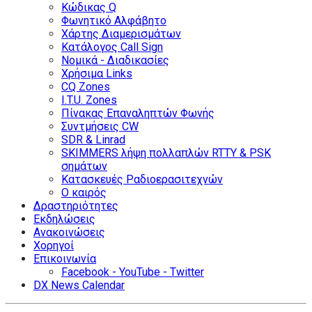
Κώδικας Q
Φωνητικό Αλφάβητο
Χάρτης Διαμερισμάτων
Κατάλογος Call Sign
Νομικά - Διαδικασίες
Χρήσιμα Links
CQ Zones
I.T.U. Zones
Πίνακας Επαναληπτών Φωνής
Συντμήσεις CW
SDR & Linrad
SKIMMERS λήψη πολλαπλών RTTY & PSK
σημάτων
Κατασκευές Ραδιοερασιτεχνών
Ο καιρός
Δραστηριότητες
Εκδηλώσεις
Ανακοινώσεις
Χορηγοί
Επικοινωνία
Facebook - YouTube - Twitter
DX News Calendar