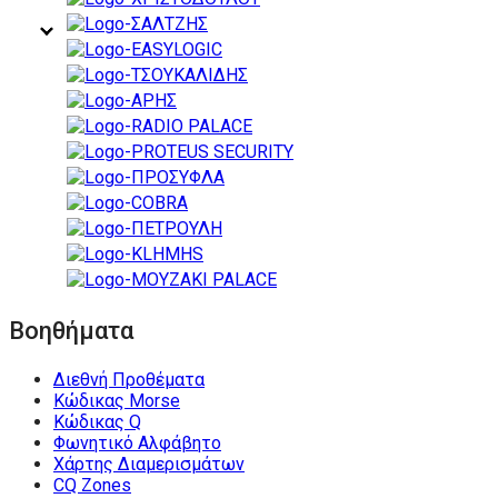
Βοηθήματα
Διεθνή Προθέματα
Κώδικας Morse
Κώδικας Q
Φωνητικό Αλφάβητο
Χάρτης Διαμερισμάτων
CQ Zones