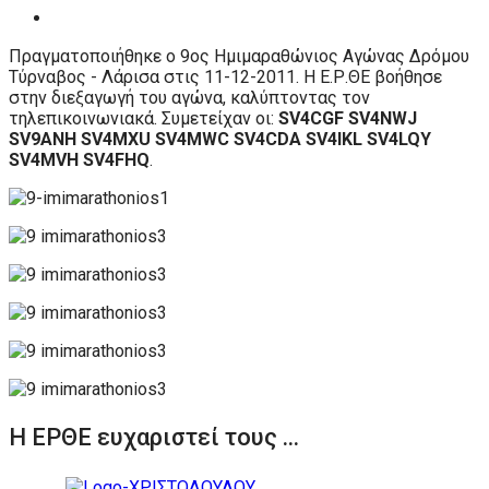
Πραγματοποιήθηκε ο 9ος Ημιμαραθώνιος Αγώνας Δρόμου
Τύρναβος - Λάρισα στις 11-12-2011. Η Ε.Ρ.ΘΕ βοήθησε
στην διεξαγωγή του αγώνα, καλύπτοντας τον
τηλεπικοινωνιακά. Συμετείχαν οι:
SV4CGF SV4NWJ
SV9ANH SV4MXU SV4MWC SV4CDA SV4IKL SV4LQY
SV4MVH SV4FHQ
.
Η ΕΡΘΕ ευχαριστεί τους ...