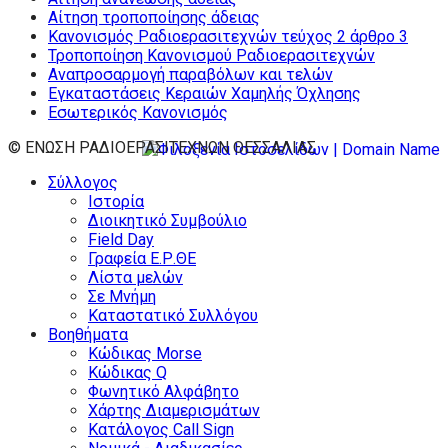
Αίτηση τροποποίησης άδειας
Κανονισμός Ραδιοερασιτεχνών τεύχος 2 άρθρο 3
Τροποποίηση Κανονισμού Ραδιοερασιτεχνών
Αναπροσαρμογή παραβόλων και τελών
Εγκαταστάσεις Κεραιών Χαμηλής Όχλησης
Εσωτερικός Κανονισμός
© ΕΝΩΣΗ ΡΑΔΙΟΕΡΑΣΙΤΕΧΝΩΝ ΘΕΣΣΑΛΙΑΣ
Σύλλογος
Ιστορία
Διοικητικό Συμβούλιο
Field Day
Γραφεία Ε.Ρ.ΘΕ
Λίστα μελών
Σε Μνήμη
Καταστατικό Συλλόγου
Βοηθήματα
Κώδικας Morse
Κώδικας Q
Φωνητικό Αλφάβητο
Χάρτης Διαμερισμάτων
Κατάλογος Call Sign