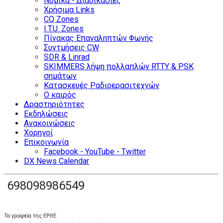
Νομικά - Διαδικασίες
Χρήσιμα Links
CQ Zones
I.T.U. Zones
Πίνακας Επαναληπτών Φωνής
Συντμήσεις CW
SDR & Linrad
SKIMMERS λήψη πολλαπλών RTTY & PSK
σημάτων
Κατασκευές Ραδιοερασιτεχνών
Ο καιρός
Δραστηριότητες
Εκδηλώσεις
Ανακοινώσεις
Χορηγοί
Επικοινωνία
Facebook - YouTube - Twitter
DX News Calendar
698098986549
Τα γραφεία της ΕΡΘΕ