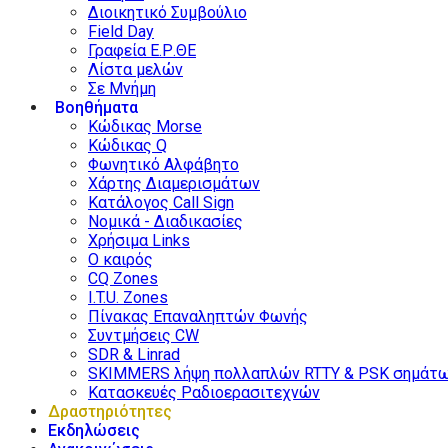
Διοικητικό Συμβούλιο
Field Day
Γραφεία Ε.Ρ.ΘΕ
Λίστα μελών
Σε Μνήμη
Βοηθήματα
Κώδικας Morse
Κώδικας Q
Φωνητικό Αλφάβητο
Χάρτης Διαμερισμάτων
Κατάλογος Call Sign
Νομικά - Διαδικασίες
Χρήσιμα Links
Ο καιρός
CQ Zones
I.T.U. Zones
Πίνακας Επαναληπτών Φωνής
Συντμήσεις CW
SDR & Linrad
SKIMMERS λήψη πολλαπλών RTTY & PSK σημάτ
Κατασκευές Ραδιοερασιτεχνών
Δραστηριότητες
Εκδηλώσεις