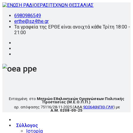
6980986549
erthe@sz4the.gr
Τα γραφεία της ΕΡΘΕ είναι ανοιχτά κάθε Τρίτη 18:00 -
21:00
Ενταγμένη στο
Μητρώο Εθελοντικών Οργανώσεων Πολιτικής
Προστασίας
(Μ.Ε.Ο.Π.Π.)
αρ. απόφασης
75116/28-11-2025
(ΑΔΑ:
9Ω0646ΝΠΙΘ-ΓΛΨ
) με
Α.Μ. 0208-00-25
Σύλλογος
Ιστορία