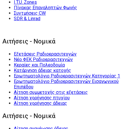
I.T.U. Zones
Πίνακας Επαναληπτών Φωνής
Συντμήσεις CW
SDR & Linrad
Αιτήσεις - Νομικά
Εξετάσεις Ραδιοερασιτεχνών
Νέο ΦΕΚ Ραδιοερασιτεχνών
Κεραίες και Πολεοδομία
Κατάργηση άδειας κατοχής
Ερωτηματολόγιο Ραδιοερασιτεχνών Κατηγορίας 1
Ερωτηματολόγιο Ραδιοερασιτεχνών Εισαγωγικού
Επιπέδου
Αίτηση συμμετοχής στις εξετάσεις
Αίτηση χορήγησης πτυχίου
Αίτηση χορήγησης άδειας
Αιτήσεις - Νομικά
Αίτηση ανανέωσης άδειας