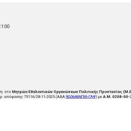
21:00
νη στο
Μητρώο Εθελοντικών Οργανώσεων Πολιτικής Προστασίας
(Μ.Ε
ρ. απόφασης
75116/28-11-2025
(ΑΔΑ:
9Ω0646ΝΠΙΘ-ΓΛΨ
) με
Α.Μ. 0208-00-