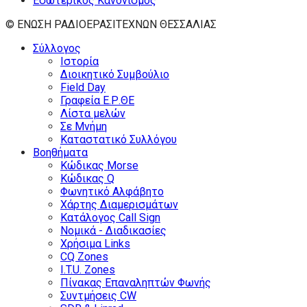
Εσωτερικός Κανονισμός
© ΕΝΩΣΗ ΡΑΔΙΟΕΡΑΣΙΤΕΧΝΩΝ ΘΕΣΣΑΛΙΑΣ
Σύλλογος
Ιστορία
Διοικητικό Συμβούλιο
Field Day
Γραφεία Ε.Ρ.ΘΕ
Λίστα μελών
Σε Μνήμη
Καταστατικό Συλλόγου
Βοηθήματα
Κώδικας Morse
Κώδικας Q
Φωνητικό Αλφάβητο
Χάρτης Διαμερισμάτων
Κατάλογος Call Sign
Νομικά - Διαδικασίες
Χρήσιμα Links
CQ Zones
I.T.U. Zones
Πίνακας Επαναληπτών Φωνής
Συντμήσεις CW