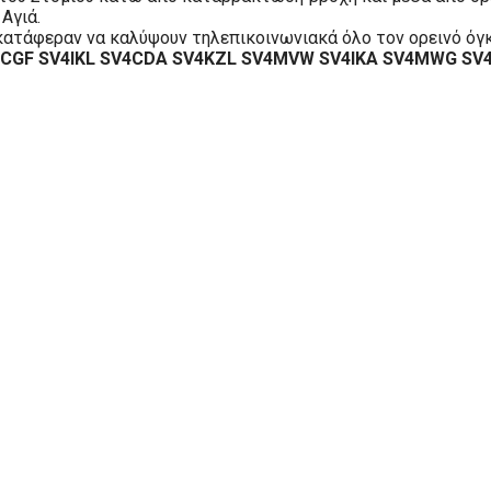
Αγιά.
ατάφεραν να καλύψουν τηλεπικοινωνιακά όλο τον ορεινό όγκ
CGF SV4IKL SV4CDA SV4KZL SV4MVW SV4IKA SV4MWG SV