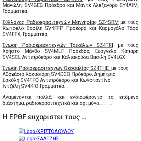
Μανώλη,
SV
4
GEG
Πρόεδρο και Μαντέ Αλέξανδρο SY4AIM,
Γραμματέα.
Σύλλογος Ραδιοερασιτεχνών Μαγνησίας
SZ
4
SRM
με τους
Κωτσέλο Βασίλη
SV
4
FFP
Πρόεδρο και Καρμαγάλο Τάσο
S
V
4
FFX
, Γραμματέα.
Ένωση Ραδιοερασιτεχνών Τρικάλων
SZ
4
TRI
με τους
Χρήστο Μάνθο
SV
4
MLF
Πρόεδρο, Ευάγγελο Κάπαρη
SV
4
SCL
Αντιπρόεδρο και Καλιακούδα Βασίλη
SV
4
LGX
Ένωση Ραδιοερασιτεχνών Θεσσαλίας
SZ
4
THE
με τους
Αθανάσιο Κακαδιάρη
SV
4DCQ
Πρόεδρο, Δημήτριο
Σακόλη
SV
4TFQ
Αντιπρόεδρο και Κωνσταντίνο
Ιντζέλη
SV
4KIO
Γραμματέα.
Αναμένονται πολλά και ενδιαφέροντα το επόμενο
διάστημα, ραδιοερασιτεχνικά και όχι μόνο…………
Η ΕΡΘΕ ευχαριστεί τους ...