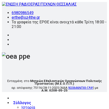
6980986549
erthe@sz4the.gr
Τα γραφεία της ΕΡΘΕ είναι ανοιχτά κάθε Τρίτη 18:00 -
21:00
Ενταγμένη στο
Μητρώο Εθελοντικών Οργανώσεων Πολιτικής
Προστασίας
(Μ.Ε.Ο.Π.Π.)
αρ. απόφασης
75116/28-11-2025
(ΑΔΑ:
9Ω0646ΝΠΙΘ-ΓΛΨ
) με
Α.Μ. 0208-00-25
Σύλλογος
Ιστορία