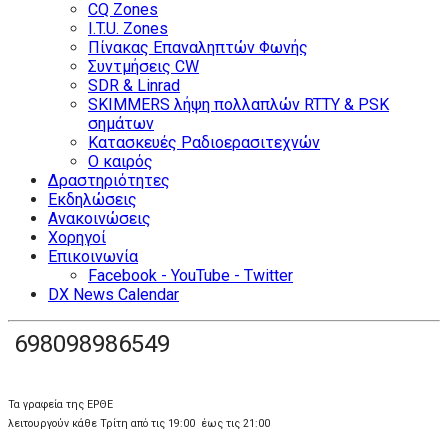
CQ Zones
I.T.U. Zones
Πίνακας Επαναληπτών Φωνής
Συντμήσεις CW
SDR & Linrad
SKIMMERS λήψη πολλαπλών RTTY & PSK
σημάτων
Κατασκευές Ραδιοερασιτεχνών
Ο καιρός
Δραστηριότητες
Εκδηλώσεις
Ανακοινώσεις
Χορηγοί
Επικοινωνία
Facebook - YouTube - Twitter
DX News Calendar
698098986549
Τα γραφεία της ΕΡΘΕ
λειτουργούν κάθε Τρίτη από τις 19:00 έως τις 21:00