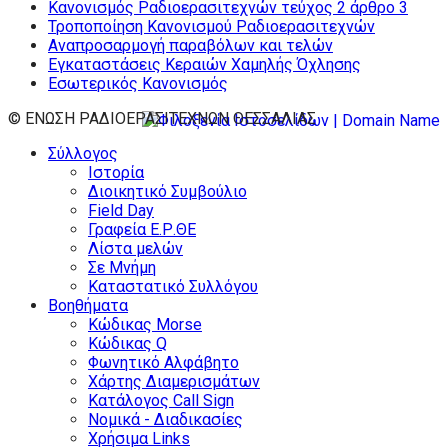
Κανονισμός Ραδιοερασιτεχνών τεύχος 2 άρθρο 3
Τροποποίηση Κανονισμού Ραδιοερασιτεχνών
Αναπροσαρμογή παραβόλων και τελών
Εγκαταστάσεις Κεραιών Χαμηλής Όχλησης
Εσωτερικός Κανονισμός
© ΕΝΩΣΗ ΡΑΔΙΟΕΡΑΣΙΤΕΧΝΩΝ ΘΕΣΣΑΛΙΑΣ
Σύλλογος
Ιστορία
Διοικητικό Συμβούλιο
Field Day
Γραφεία Ε.Ρ.ΘΕ
Λίστα μελών
Σε Μνήμη
Καταστατικό Συλλόγου
Βοηθήματα
Κώδικας Morse
Κώδικας Q
Φωνητικό Αλφάβητο
Χάρτης Διαμερισμάτων
Κατάλογος Call Sign
Νομικά - Διαδικασίες
Χρήσιμα Links