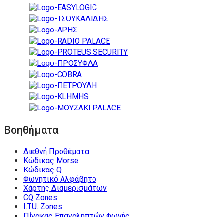
Βοηθήματα
Διεθνή Προθέματα
Κώδικας Morse
Κώδικας Q
Φωνητικό Αλφάβητο
Χάρτης Διαμερισμάτων
CQ Zones
I.T.U. Zones
Πίνακας Επαναληπτών Φωνής