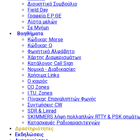
Διοικητικό Συμβούλιο
Field Day
Γραφεία Ε.Ρ.ΘΕ
Λίστα μελών
Σε Μνήμη
Βοηθήματα
Κώδικας Morse
Κώδικας Q
Φωνητικό Αλφάβητο
Χάρτης Διαμερισμάτων
Κατάλογος Call Sign
Νομικά - Διαδικασίες
Χρήσιμα Links
Ο καιρός
CQ Zones
I.T.U. Zones
Πίνακας Επαναληπτών Φωνής
Συντμήσεις CW
SDR & Linrad
SKIMMERS λήψη πολλαπλών RTTY & PSK σημάτ
Κατασκευές Ραδιοερασιτεχνών
Δραστηριότητες
Εκδηλώσεις